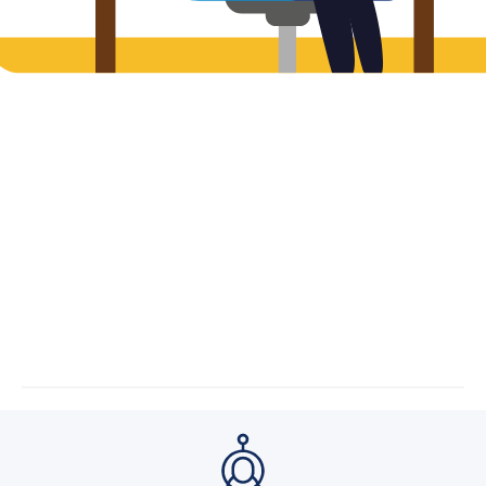
Processus de demande de
crédit entièrement
digitalisé
Transformez votre processus de demande
de crédit en un système automatisé et piloté
par la donnée.